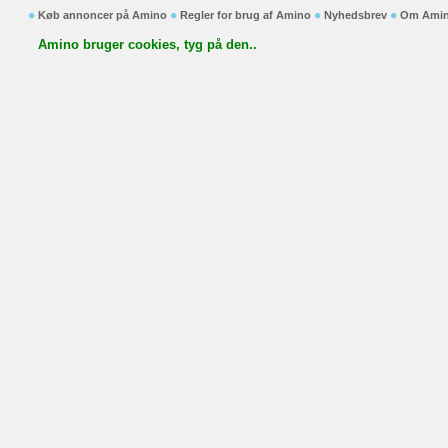
Køb annoncer på Amino
Regler for brug af Amino
Nyhedsbrev
Om Ami
Amino bruger cookies, tyg på den..