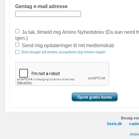
Gentag e-mail adresse
Ja tak, tilmeld mig Amino Nyhedsbrev (Du kan nemt f
igen.)
Send mig opdateringer til mit medlemskab
Som bruger på Amino accepterer jeg Amino-regler
Besøg vor
Saxis.dk
capin
Amino