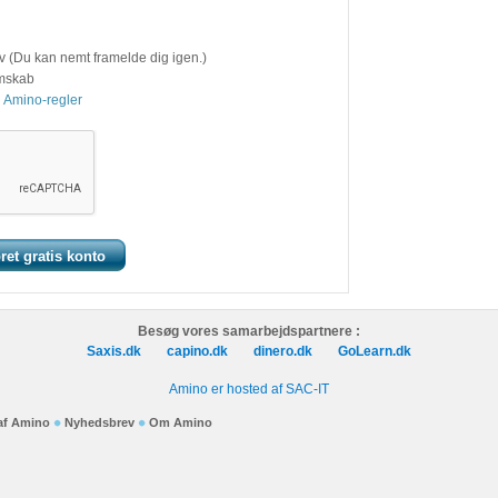
v (Du kan nemt framelde dig igen.)
emskab
 Amino-regler
Besøg vores samarbejdspartnere :
Saxis.dk
capino.dk
dinero.dk
GoLearn.dk
Amino er hosted af SAC-IT
 af Amino
Nyhedsbrev
Om Amino