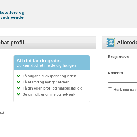
rksættere og
rvsdrivende
bat profil
Allere
Brugernavn
:
Alt det får du gratis
Du kan altid let melde dig fra igen
Kodeord
:
Få adgang til eksperter og viden
Få et stort og nyttigt netværk
Få din egen profil og markedsfør dig
Husk mig næs
Se om folk er online og netværk
st)