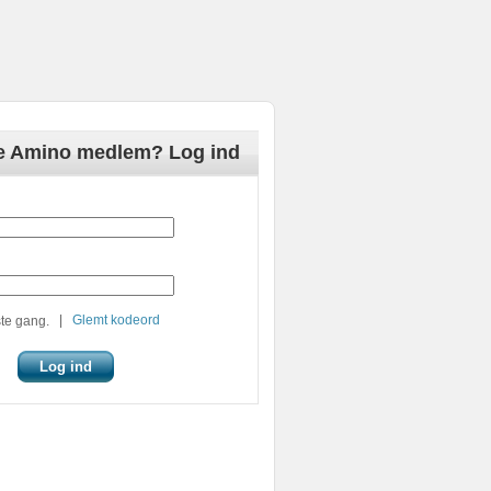
de Amino medlem? Log ind
|
Glemt kodeord
te gang.