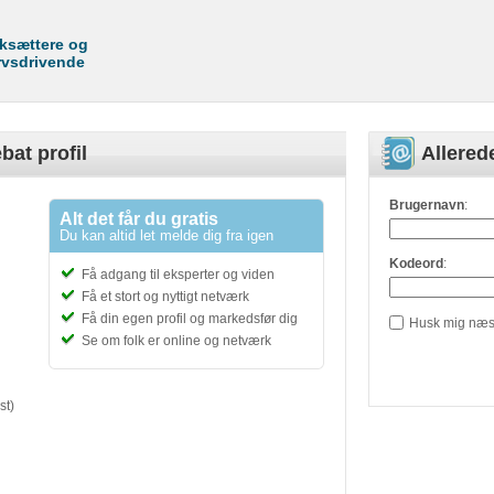
rksættere og
rvsdrivende
bat profil
Allere
Brugernavn
:
Alt det får du gratis
Du kan altid let melde dig fra igen
Kodeord
:
Få adgang til eksperter og viden
Få et stort og nyttigt netværk
Få din egen profil og markedsfør dig
Husk mig næs
Se om folk er online og netværk
st)