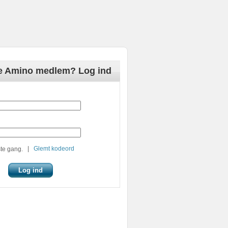
de Amino medlem? Log ind
|
Glemt kodeord
te gang.