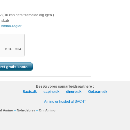
v (Du kan nemt framelde dig igen.)
emskab
 Amino-regler
Besøg vores samarbejdspartnere :
Saxis.dk
capino.dk
dinero.dk
GoLearn.dk
Amino er hosted af SAC-IT
 af Amino
Nyhedsbrev
Om Amino