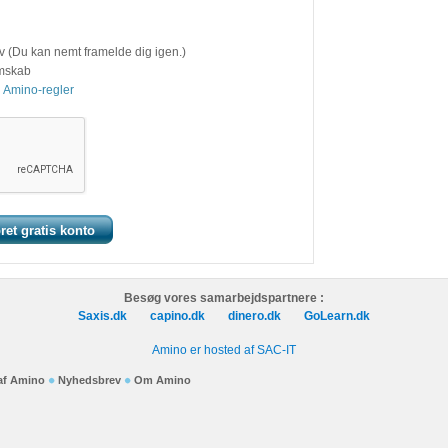
v (Du kan nemt framelde dig igen.)
emskab
 Amino-regler
Besøg vores samarbejdspartnere :
Saxis.dk
capino.dk
dinero.dk
GoLearn.dk
Amino er hosted af SAC-IT
 af Amino
Nyhedsbrev
Om Amino