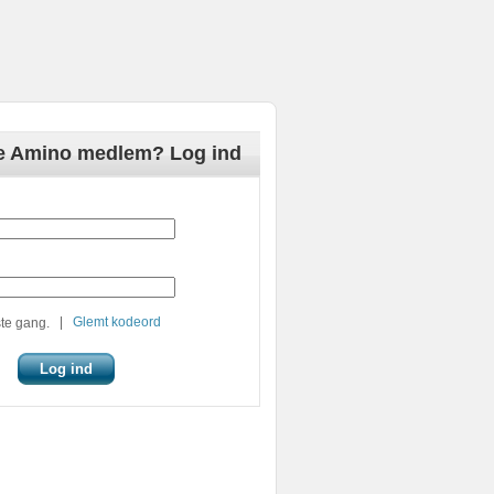
de Amino medlem? Log ind
|
Glemt kodeord
te gang.