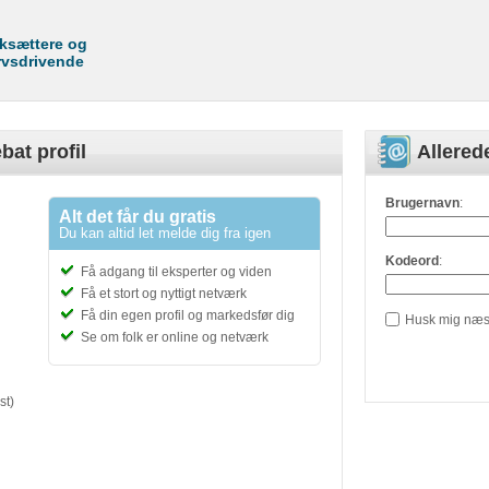
rksættere og
rvsdrivende
bat profil
Allere
Brugernavn
:
Alt det får du gratis
Du kan altid let melde dig fra igen
Kodeord
:
Få adgang til eksperter og viden
Få et stort og nyttigt netværk
Få din egen profil og markedsfør dig
Husk mig næs
Se om folk er online og netværk
st)