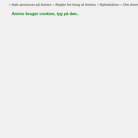
Køb annoncer på Amino
Regler for brug af Amino
Nyhedsbrev
Om Ami
Amino bruger cookies, tyg på den..