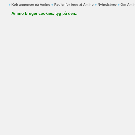
Køb annoncer på Amino
Regler for brug af Amino
Nyhedsbrev
Om Ami
Amino bruger cookies, tyg på den..