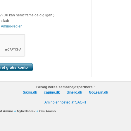
v (Du kan nemt framelde dig igen.)
emskab
 Amino-regler
Besøg vores samarbejdspartnere :
Saxis.dk
capino.dk
dinero.dk
GoLearn.dk
Amino er hosted af SAC-IT
 af Amino
Nyhedsbrev
Om Amino