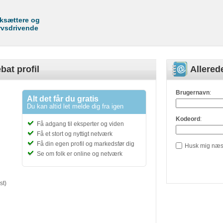
rksættere og
rvsdrivende
bat profil
Allere
Brugernavn
:
Alt det får du gratis
Du kan altid let melde dig fra igen
Kodeord
:
Få adgang til eksperter og viden
Få et stort og nyttigt netværk
Få din egen profil og markedsfør dig
Husk mig næs
Se om folk er online og netværk
st)