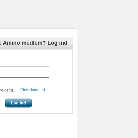
de Amino medlem? Log ind
|
Glemt kodeord
te gang.