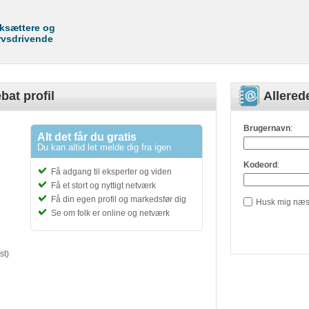
rksættere og
rvsdrivende
bat profil
Allere
Brugernavn
:
Alt det får du gratis
Du kan altid let melde dig fra igen
Kodeord
:
Få adgang til eksperter og viden
Få et stort og nyttigt netværk
Få din egen profil og markedsfør dig
Husk mig næs
Se om folk er online og netværk
st)