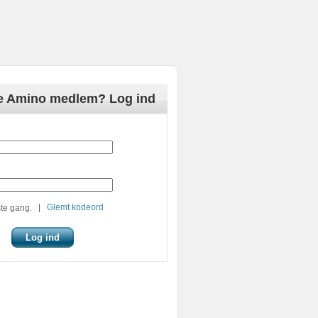
de Amino medlem? Log ind
|
Glemt kodeord
te gang.