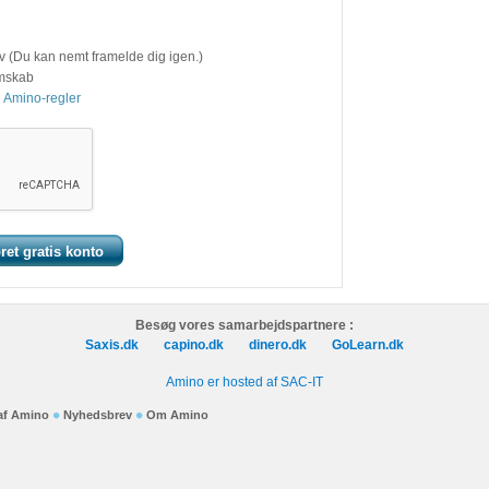
v (Du kan nemt framelde dig igen.)
emskab
 Amino-regler
Besøg vores samarbejdspartnere :
Saxis.dk
capino.dk
dinero.dk
GoLearn.dk
Amino er hosted af SAC-IT
 af Amino
Nyhedsbrev
Om Amino