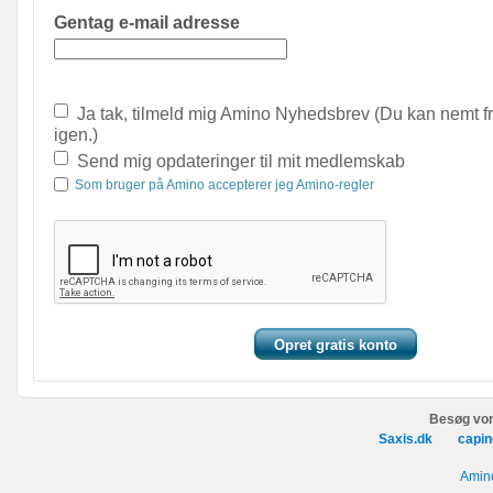
Gentag e-mail adresse
Ja tak, tilmeld mig Amino Nyhedsbrev (Du kan nemt f
igen.)
Send mig opdateringer til mit medlemskab
Som bruger på Amino accepterer jeg Amino-regler
Besøg vor
Saxis.dk
capin
Amino