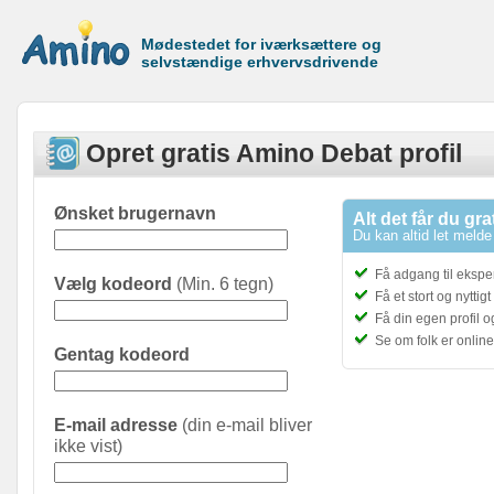
Mødestedet for iværksættere og
selvstændige erhvervsdrivende
Opret gratis Amino Debat profil
Ønsket brugernavn
Alt det får du gra
Du kan altid let melde 
Få adgang til ekspe
Vælg kodeord
(Min. 6 tegn)
Få et stort og nyttig
Få din egen profil 
Se om folk er onlin
Gentag kodeord
E-mail adresse
(din e-mail bliver
ikke vist)