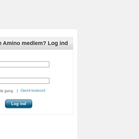
de Amino medlem? Log ind
|
Glemt kodeord
te gang.