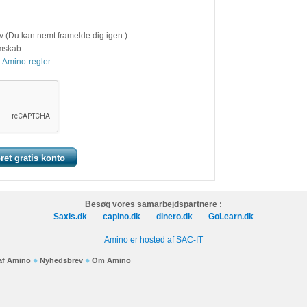
v (Du kan nemt framelde dig igen.)
emskab
 Amino-regler
Besøg vores samarbejdspartnere :
Saxis.dk
capino.dk
dinero.dk
GoLearn.dk
Amino er hosted af SAC-IT
 af Amino
Nyhedsbrev
Om Amino