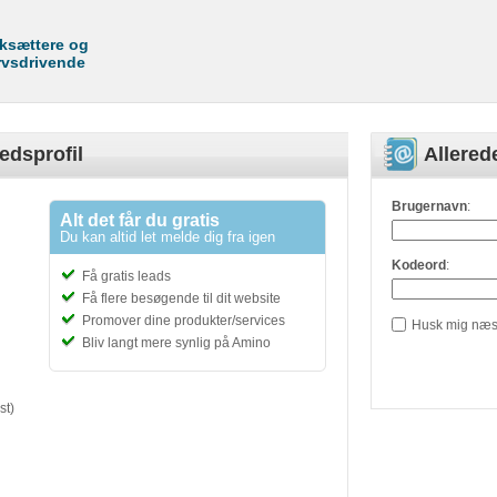
rksættere og
rvsdrivende
edsprofil
Allere
Brugernavn
:
Alt det får du gratis
Du kan altid let melde dig fra igen
Kodeord
:
Få gratis leads
Få flere besøgende til dit website
Promover dine produkter/services
Husk mig næs
Bliv langt mere synlig på Amino
st)