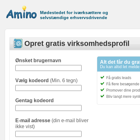
Mødestedet for iværksættere og
selvstændige erhvervsdrivende
Opret gratis virksomhedsprofil
Ønsket brugernavn
Alt det får du gra
Du kan altid let melde 
Få gratis leads
Vælg kodeord
(Min. 6 tegn)
Få flere besøgende t
Promover dine prod
Bliv langt mere syn
Gentag kodeord
E-mail adresse
(din e-mail bliver
ikke vist)