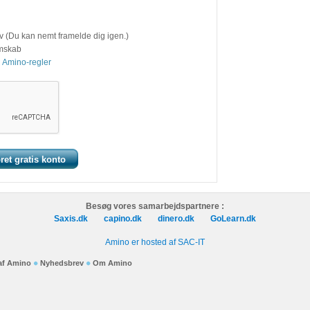
v (Du kan nemt framelde dig igen.)
emskab
 Amino-regler
Besøg vores samarbejdspartnere :
Saxis.dk
capino.dk
dinero.dk
GoLearn.dk
Amino er hosted af SAC-IT
 af Amino
Nyhedsbrev
Om Amino