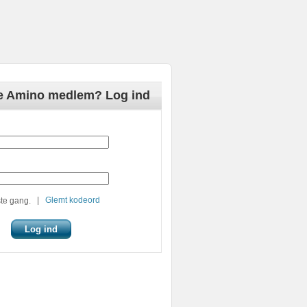
de Amino medlem? Log ind
|
Glemt kodeord
te gang.