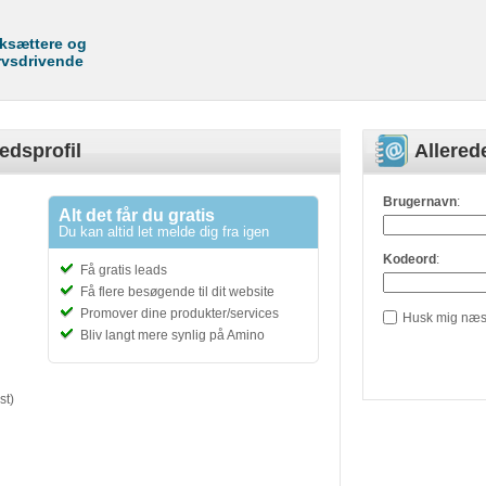
rksættere og
rvsdrivende
edsprofil
Allere
Brugernavn
:
Alt det får du gratis
Du kan altid let melde dig fra igen
Kodeord
:
Få gratis leads
Få flere besøgende til dit website
Promover dine produkter/services
Husk mig næs
Bliv langt mere synlig på Amino
st)