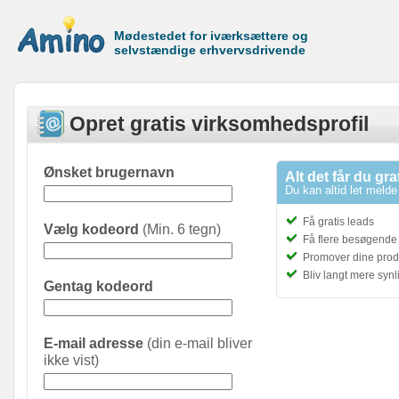
Mødestedet for iværksættere og
selvstændige erhvervsdrivende
Opret gratis virksomhedsprofil
Ønsket brugernavn
Alt det får du gra
Du kan altid let melde 
Få gratis leads
Vælg kodeord
(Min. 6 tegn)
Få flere besøgende t
Promover dine prod
Bliv langt mere syn
Gentag kodeord
E-mail adresse
(din e-mail bliver
ikke vist)