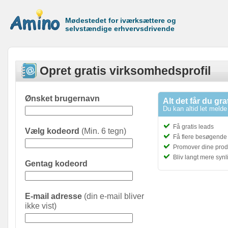
Mødestedet for iværksættere og
selvstændige erhvervsdrivende
Opret gratis virksomhedsprofil
Ønsket brugernavn
Alt det får du gra
Du kan altid let melde 
Få gratis leads
Vælg kodeord
(Min. 6 tegn)
Få flere besøgende t
Promover dine prod
Bliv langt mere syn
Gentag kodeord
E-mail adresse
(din e-mail bliver
ikke vist)