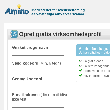
Mødestedet for iværksættere og
selvstændige erhvervsdrivende
Opret gratis virksomhedsprofil
Ønsket brugernavn
Alt det får du gra
Du kan altid let melde 
Få gratis leads
Vælg kodeord
(Min. 6 tegn)
Få flere besøgende t
Promover dine prod
Bliv langt mere syn
Gentag kodeord
E-mail adresse
(din e-mail bliver
ikke vist)