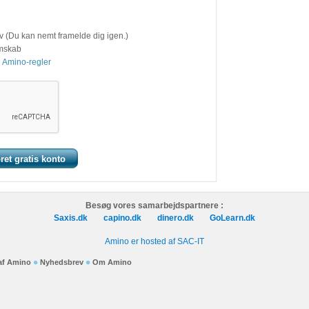
v (Du kan nemt framelde dig igen.)
emskab
 Amino-regler
Besøg vores samarbejdspartnere :
Saxis.dk
capino.dk
dinero.dk
GoLearn.dk
Amino er hosted af SAC-IT
 af Amino
Nyhedsbrev
Om Amino