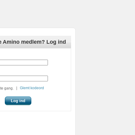
de Amino medlem? Log ind
|
Glemt kodeord
te gang.