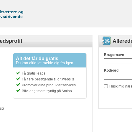
rksættere og
rvsdrivende
edsprofil
Allere
Brugernavn
:
Alt det får du gratis
Du kan altid let melde dig fra igen
Kodeord
:
Få gratis leads
Få flere besøgende til dit website
Promover dine produkter/services
Husk mig næs
Bliv langt mere synlig på Amino
st)