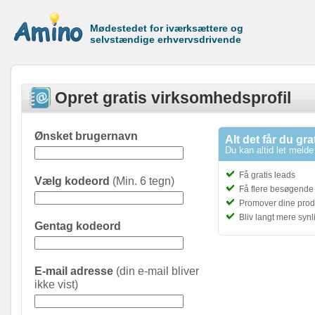
Mødestedet for iværksættere og
selvstændige erhvervsdrivende
Opret gratis virksomhedsprofil
Ønsket brugernavn
Alt det får du gra
Du kan altid let melde 
Få gratis leads
Vælg kodeord
(Min. 6 tegn)
Få flere besøgende t
Promover dine prod
Bliv langt mere syn
Gentag kodeord
E-mail adresse
(din e-mail bliver
ikke vist)