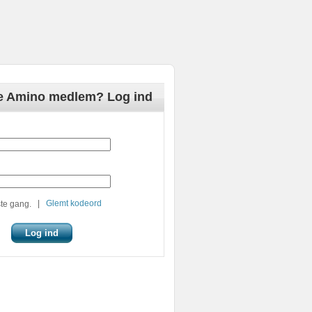
de Amino medlem? Log ind
|
Glemt kodeord
te gang.