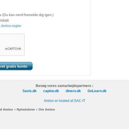
v (Du kan nemt framelde dig igen.)
emskab
 Amino-regler
Besøg vores samarbejdspartnere :
Saxis.dk
capino.dk
dinero.dk
GoLearn.dk
Amino er hosted af SAC-IT
 af Amino
Nyhedsbrev
Om Amino