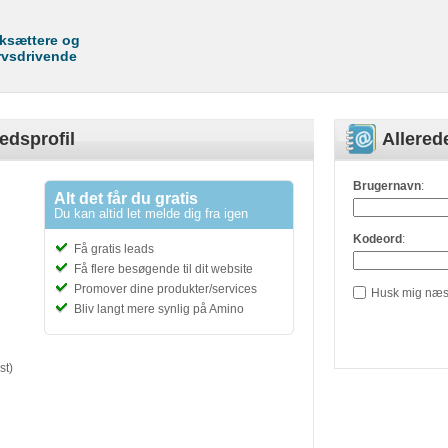
rksættere og
rvsdrivende
edsprofil
Allere
Brugernavn
:
Alt det får du gratis
Du kan altid let melde dig fra igen
Kodeord
:
Få gratis leads
Få flere besøgende til dit website
Promover dine produkter/services
Husk mig næs
Bliv langt mere synlig på Amino
st)