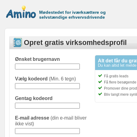
Mødestedet for iværksættere og
selvstændige erhvervsdrivende
Opret gratis virksomhedsprofil
Ønsket brugernavn
Alt det får du gra
Du kan altid let melde 
Få gratis leads
Vælg kodeord
(Min. 6 tegn)
Få flere besøgende t
Promover dine prod
Bliv langt mere syn
Gentag kodeord
E-mail adresse
(din e-mail bliver
ikke vist)