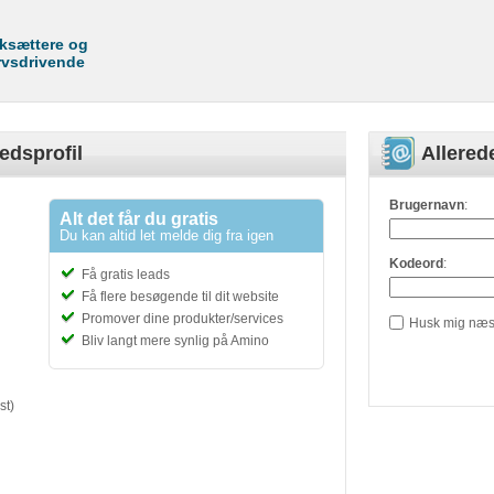
rksættere og
rvsdrivende
edsprofil
Allere
Brugernavn
:
Alt det får du gratis
Du kan altid let melde dig fra igen
Kodeord
:
Få gratis leads
Få flere besøgende til dit website
Promover dine produkter/services
Husk mig næs
Bliv langt mere synlig på Amino
st)