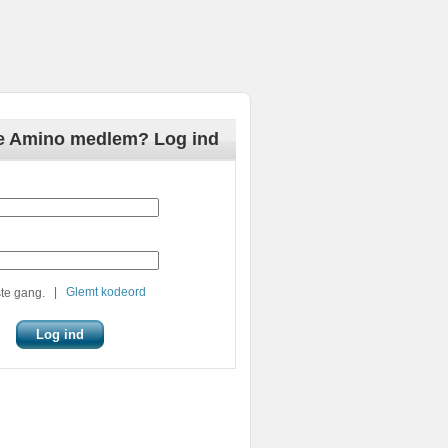
de Amino medlem? Log ind
|
Glemt kodeord
te gang.