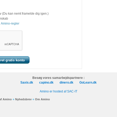
v (Du kan nemt framelde dig igen.)
emskab
 Amino-regler
Besøg vores samarbejdspartnere :
Saxis.dk
capino.dk
dinero.dk
GoLearn.dk
Amino er hosted af SAC-IT
 af Amino
Nyhedsbrev
Om Amino