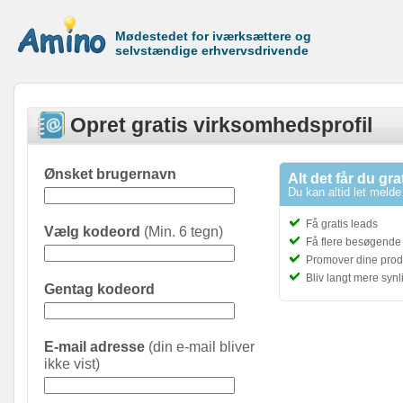
Mødestedet for iværksættere og
selvstændige erhvervsdrivende
Opret gratis virksomhedsprofil
Ønsket brugernavn
Alt det får du gra
Du kan altid let melde 
Få gratis leads
Vælg kodeord
(Min. 6 tegn)
Få flere besøgende t
Promover dine prod
Bliv langt mere syn
Gentag kodeord
E-mail adresse
(din e-mail bliver
ikke vist)