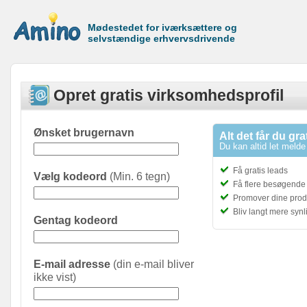
Mødestedet for iværksættere og
selvstændige erhvervsdrivende
Opret gratis virksomhedsprofil
Ønsket brugernavn
Alt det får du gra
Du kan altid let melde 
Få gratis leads
Vælg kodeord
(Min. 6 tegn)
Få flere besøgende t
Promover dine prod
Bliv langt mere syn
Gentag kodeord
E-mail adresse
(din e-mail bliver
ikke vist)