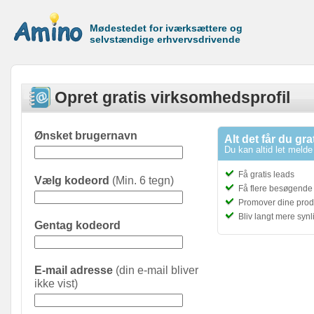
Mødestedet for iværksættere og
selvstændige erhvervsdrivende
Opret gratis virksomhedsprofil
Ønsket brugernavn
Alt det får du gra
Du kan altid let melde 
Få gratis leads
Vælg kodeord
(Min. 6 tegn)
Få flere besøgende t
Promover dine prod
Bliv langt mere syn
Gentag kodeord
E-mail adresse
(din e-mail bliver
ikke vist)