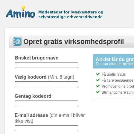
Mødestedet for iværksættere og
selvstændige erhvervsdrivende
Opret gratis virksomhedsprofil
Ønsket brugernavn
Alt det får du gra
Du kan altid let melde 
Få gratis leads
Vælg kodeord
(Min. 6 tegn)
Få flere besøgende t
Promover dine prod
Bliv langt mere syn
Gentag kodeord
E-mail adresse
(din e-mail bliver
ikke vist)