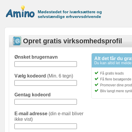
Mødestedet for iværksættere og
selvstændige erhvervsdrivende
Opret gratis virksomhedsprofil
Ønsket brugernavn
Alt det får du gra
Du kan altid let melde 
Få gratis leads
Vælg kodeord
(Min. 6 tegn)
Få flere besøgende t
Promover dine prod
Bliv langt mere syn
Gentag kodeord
E-mail adresse
(din e-mail bliver
ikke vist)