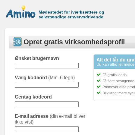
Mødestedet for iværksættere og
selvstændige erhvervsdrivende
Opret gratis virksomhedsprofil
Ønsket brugernavn
Alt det får du gra
Du kan altid let melde 
Få gratis leads
Vælg kodeord
(Min. 6 tegn)
Få flere besøgende t
Promover dine prod
Bliv langt mere syn
Gentag kodeord
E-mail adresse
(din e-mail bliver
ikke vist)