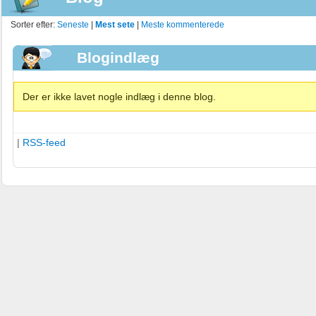
Sorter efter:
Seneste
|
Mest sete
|
Meste kommenterede
Blogindlæg
Der er ikke lavet nogle indlæg i denne blog.
|
RSS-feed