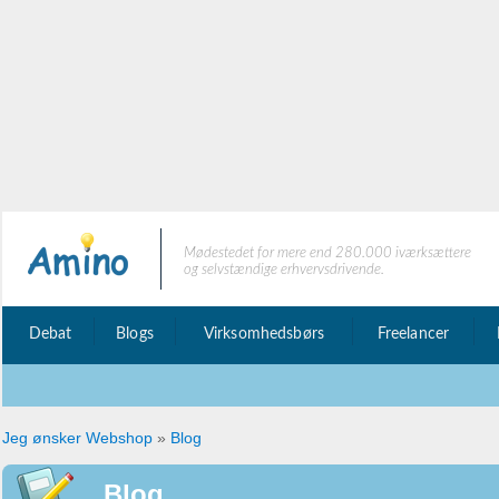
Mødestedet for mere end 280.000 iværksættere
og selvstændige erhvervsdrivende.
Debat
Blogs
Virksomhedsbørs
Freelancer
Jeg ønsker Webshop
»
Blog
Blog