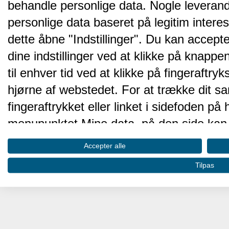
behandle personlige data. Nogle leveran
personlige data baseret på legitim intere
dette åbne "Indstillinger". Du kan accepte
dine indstillinger ved at klikke på knappen 
til enhver tid ved at klikke på fingeraftr
hjørne af webstedet. For at trække dit sa
fingeraftrykket eller linket i sidefoden p
menupunktet Mine data, på den side kan 
Disse valg vil blive signaleret til vores pa
Accepter alle
browserdata.
Tilpas
Vi og vores partnere behandler d
hjemmesidens ydeevne og gøre 
Opbevare og/eller tilgå oplysninger på 