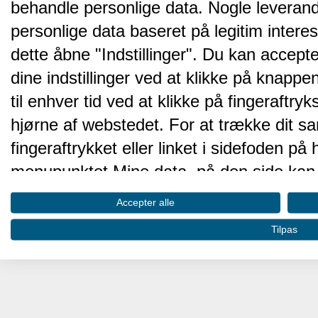
behandle personlige data. Nogle leveran
personlige data baseret på legitim intere
dette åbne "Indstillinger". Du kan accepte
dine indstillinger ved at klikke på knappen 
til enhver tid ved at klikke på fingeraftr
hjørne af webstedet. For at trække dit sa
fingeraftrykket eller linket i sidefoden p
menupunktet Mine data, på den side kan 
Disse valg vil blive signaleret til vores pa
Accepter alle
browserdata.
Tilpas
Vi og vores partnere behandler d
hjemmesidens ydeevne og gøre 
Opbevare og/eller tilgå oplysninger på 