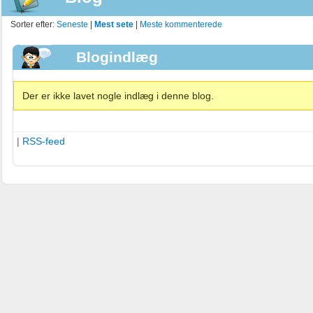
Sorter efter:
Seneste
|
Mest sete
|
Meste kommenterede
Blogindlæg
Der er ikke lavet nogle indlæg i denne blog.
|
RSS-feed