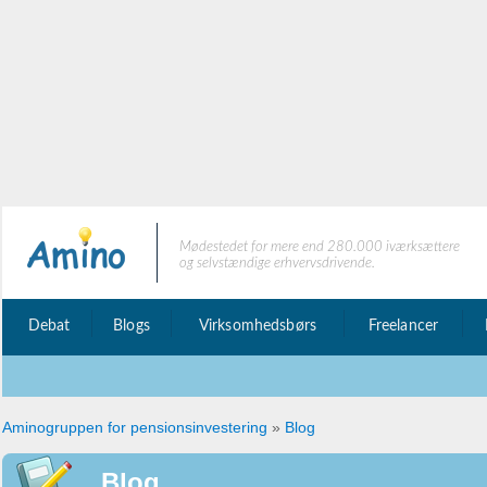
Mødestedet for mere end 280.000 iværksættere
og selvstændige erhvervsdrivende.
Debat
Blogs
Virksomhedsbørs
Freelancer
Aminogruppen for pensionsinvestering
»
Blog
Blog