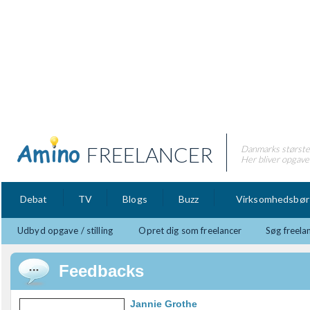
FREELANCER
Danmarks største 
Her bliver opgaver
Debat
TV
Blogs
Buzz
Virksomhedsbør
Udbyd opgave / stilling
Opret dig som freelancer
Søg freela
Feedbacks
Jannie Grothe