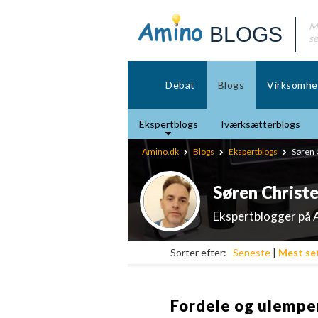
Mø
BLOGS
se
Debat
Blogs
Virksomhe
Ekspertblogs
Iværksætterblogs
Amino.dk
Blogs
Ekspertblogs
Søren 
Søren Christe
Ekspertblogger på A
Sorter efter:
Seneste
|
Mest se
Fordele og ulempe