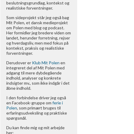
beslutningsgrundlag, kontekst og
realistiske forventninger.
Som sideprojekt står jeg også bag
Mit Polen, et dansk medieprojekt
om Polen med blog og podcast.
Her formidler jeg bredere viden om
landet, herunder forretning, rejser
og hverdagsliv, men med fokus på
kontekst, praksis og realistiske
forventninger.
Derudover er
Klub Mit Polen
en
integreret del af Mit Polen med
adgang til mere dybdegående
indhold, analyser og konkrete
indsigter mv., som ikke indgår i det
åbne indhold.
I den forbindelse driver jeg også
en Facebook-gruppe om
ferie i
Polen
, som primært bruges til
erfaringsudveksling og praktiske
spørgsmål.
Du kan finde mig og mit arbejde
her: