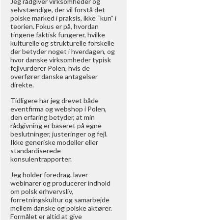
Jeg rådgiver virksomheder og
selvstændige, der vil forstå det
polske marked i praksis, ikke “kun” i
teorien. Fokus er på, hvordan
tingene faktisk fungerer, hvilke
kulturelle og strukturelle forskelle
der betyder noget i hverdagen, og
hvor danske virksomheder typisk
fejlvurderer Polen, hvis de
overfører danske antagelser
direkte.
Tidligere har jeg drevet både
eventfirma og webshop i Polen,
den erfaring betyder, at min
rådgivning er baseret på egne
beslutninger, justeringer og fejl.
Ikke generiske modeller eller
standardiserede
konsulentrapporter.
Jeg holder foredrag, laver
webinarer og producerer indhold
om polsk erhvervsliv,
forretningskultur og samarbejde
mellem danske og polske aktører.
Formålet er altid at give