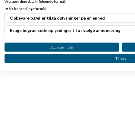
Vi bruger dine data til følgende formål:
IAB's behandlingsformål:
Opbevare og/eller tilgå oplysninger på en enhed
Bruge begrænsede oplysninger til at vælge annoncering
Oprette profiler til tilpasset annoncering
Accepter alle
Bruge profiler til at vælge tilpasset annoncering
Tilpas
Oprette profiler for at tilpasse indhold
Bruge profiler til at vælge tilpasset indhold
Måle annonceringseffektivitet
Måle indholdseffektivitet
Forstå målgrupper gennem statistikker eller kombinationer af 
kilder
Udvikle og forbedre tjenester