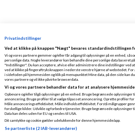
Privatindstillinger
Ved at klikke på knappen "Nægt" bevares standardindstillingen f
Vi og vores partnere gemmer og/eller får adgang til oplysninger på en enhed, såso
personlige data. Nogle leverandører kan behandle dine personlige data baseret på 
"Indstillinger". Du kan acceptere, afvise eller administrere dine indstillinger ved at
ved at klikke på fingeraftryksknappen i nederste venstre hjørne af webstedet. For at
i sidefoden på hjemmesiden og klik på menupunktet Mine data, på den side kan du træ
vores partnere og vil ikke påvirke browserdata.
Vi og vores partnere behandler data for at analysere hjemmeside
Opbevare og/eller tilgå oplysninger på en enhed. Bruge begrænsede oplysninger til 
annoncering. Bruge profiler til at vælge tilpasset annoncering. Oprette profiler for a
Måle annonceringseffektivitet. Måle indholdseffektivitet. Forstå målgrupper genn
forskellige kilder. Udvikle og forbedre tjenester. Bruge begrænsede oplysninger ti
Data kan deles uden for EU og sendes til USA.
Dit samtykke og cookie gælder udelukkende for denne hjemmeside/app.
Se partnerliste (2 IAB-leverandører)