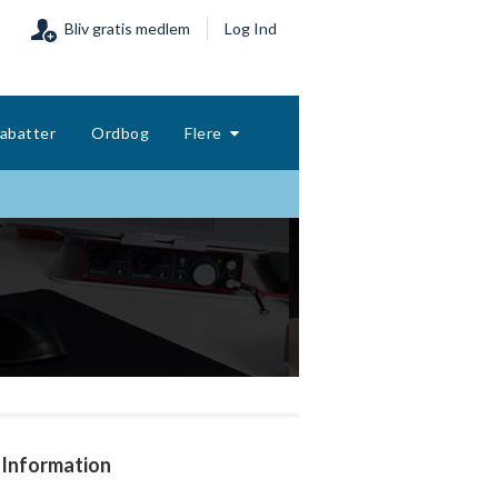
Bliv gratis medlem
Log Ind
abatter
Ordbog
Flere
Information