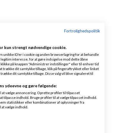
Fortrolighedspolitik
or kun strengt nødvendige cookie.
m unikke ID'er i cookie og anden browserlagring for at behandle
legitim interesse, for at gøre indsigelse mod dette åbne
 klikke på knappen "Administrer indstillinger" eller til enhver tid
 trække dit samtykke tilbage, klik på fingeraftrykket eller linket
kke dit samtykke tilbage. Disse valg vil blive signaleret til
ns ydeevne og gøre følgende:
at vælge annoncering. Oprette profiler til tilpasset
t tilpasse indhold. Bruge profiler til at vælge tilpasset indhold.
em statistikker eller kombinationer af oplysninger fra
l at vælge indhold.