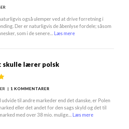
GER
aturligvis også ulemper ved at drive forretning i
nding. Der er naturligvis de åbenlyse fordele; såsom
nesker, som i de senere...
Læs mere
 skulle lærer polsk
GER |
1 KOMMENTARER
udvide til andre markeder end det danske, er Polen
rked eller det andet for den sags skyld og det til
t marked med over 38 mio. mulige...
Læs mere