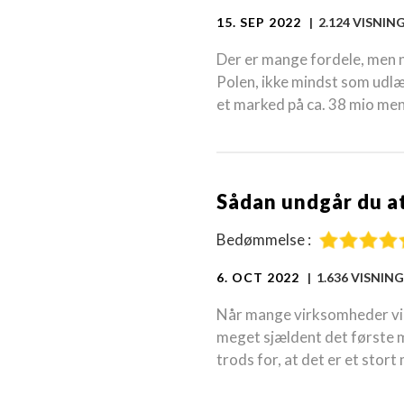
15. SEP 2022
| 2.124 VISNIN
Der er mange fordele, men n
Polen, ikke mindst som udlæ
et marked på ca. 38 mio men
Sådan undgår du at
Bedømmelse :
6. OCT 2022
| 1.636 VISNIN
Når mange virksomheder vil 
meget sjældent det første ma
trods for, at det er et stor