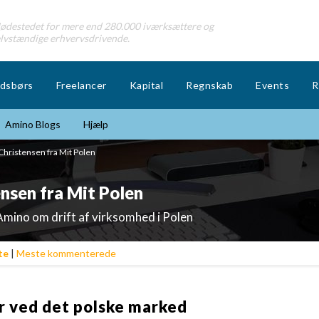
destedet for mere end 280.000 iværksættere og
lvstændige erhvervsdrivende.
dsbørs
Freelancer
Kapital
Regnskab
Events
R
Amino Blogs
Hjælp
Christensen fra Mit Polen
nsen fra Mit Polen
mino om drift af virksomhed i Polen
te
|
Meste kommenterede
r ved det polske marked