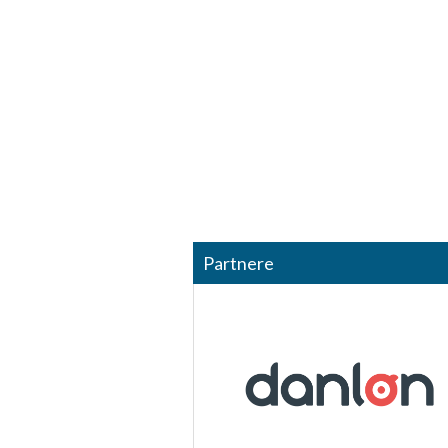
Identificere enheder baseret på aktivt anmodede oplysninger
Ikke-IAB-behandlingsformål:
Nødvendig
Ydeevne
Funktionel
Annoncering / marketing
Partnere