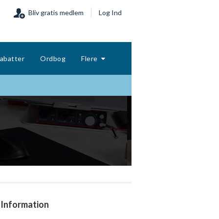
Bliv gratis medlem
Log Ind
abatter
Ordbog
Flere
Information