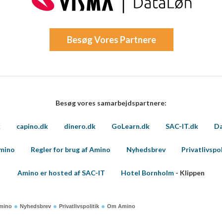
Besøg Vores Partnere
Besøg vores samarbejdspartnere:
k
capino.dk
dinero.dk
GoLearn.dk
SAC-IT.dk
Da
Amino
Regler for brug af Amino
Nyhedsbrev
Privatlivspol
Amino er hosted af SAC-IT
Hotel Bornholm
- Klippen
Amino
Nyhedsbrev
Privatlivspolitik
Om Amino