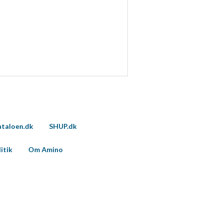
taloen.dk
SHUP.dk
itik
Om Amino