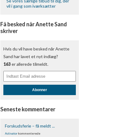
Se vores særlige tilbud til dig, der
vil i gang som iværksætter
Få besked når Anette Sand
skriver
Hvis du vil have besked når Anette
Sand har lavet et nyt indlæg?
163
er allerede tilmeldt.
Abonner
Seneste kommentarer
Forskudsferie – få meldt ...
Activator
kommenterede