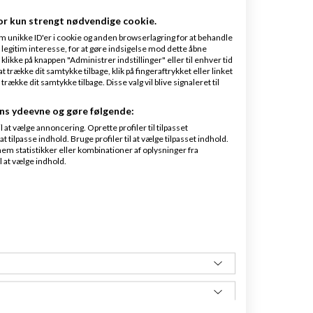
or kun strengt nødvendige cookie.
m unikke ID'er i cookie og anden browserlagring for at behandle
legitim interesse, for at gøre indsigelse mod dette åbne
 klikke på knappen "Administrer indstillinger" eller til enhver tid
 trække dit samtykke tilbage, klik på fingeraftrykket eller linket
kke dit samtykke tilbage. Disse valg vil blive signaleret til
ns ydeevne og gøre følgende:
at vælge annoncering. Oprette profiler til tilpasset
t tilpasse indhold. Bruge profiler til at vælge tilpasset indhold.
em statistikker eller kombinationer af oplysninger fra
l at vælge indhold.