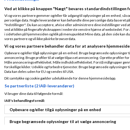
Ved at klikke på knappen "Nægt" bevares standardindstillingen f
Vi og vores partnere gemmer og/eller får adgang til oplysninger på en enhed, såso
personlige data. Nogle leverandører kan behandle dine personlige data baseret på 
"Indstillinger". Du kan acceptere, afvise eller administrere dine indstillinger ved at
ved at klikke på fingeraftryksknappen i nederste venstre hjørne af webstedet. For at
i sidefoden på hjemmesiden og klik på menupunktet Mine data, på den side kan du træ
vores partnere og vil ikke påvirke browserdata.
Vi og vores partnere behandler data for at analysere hjemmeside
Opbevare og/eller tilgå oplysninger på en enhed. Bruge begrænsede oplysninger til 
annoncering. Bruge profiler til at vælge tilpasset annoncering. Oprette profiler for a
Måle annonceringseffektivitet. Måle indholdseffektivitet. Forstå målgrupper genn
forskellige kilder. Udvikle og forbedre tjenester. Bruge begrænsede oplysninger ti
Data kan deles uden for EU og sendes til USA.
Dit samtykke og cookie gælder udelukkende for denne hjemmeside/app.
Se partnerliste (2 IAB-leverandører)
Vi bruger dine data til følgende formål:
IAB's behandlingsformål:
Opbevare og/eller tilgå oplysninger på en enhed
Bruge begrænsede oplysninger til at vælge annoncering