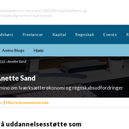
destedet for mere end 280.000 iværksættere og
lvstændige erhvervsdrivende.
dsbørs
Freelancer
Kapital
Regnskab
Events
R
Amino Blogs
Hjælp
013 - Anette Sand
Anette Sand
Amino om Iværksætterøkonomi og regnskabsudfordringer
te
|
Meste kommenterede
få uddannelsesstøtte som