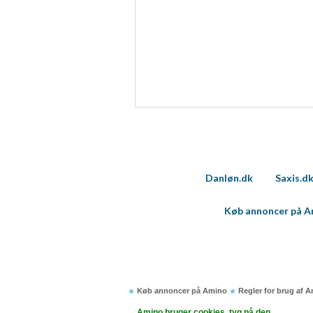
Danløn.dk
Saxis.d
Køb annoncer på 
Køb annoncer på Amino
Regler for brug af 
Amino bruger cookies, tyg på den..