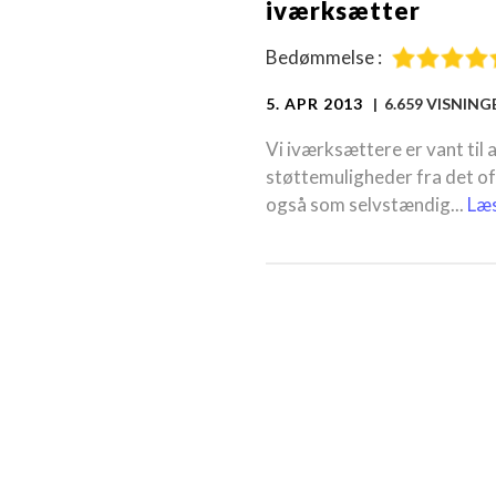
iværksætter
Bedømmelse :
5. APR 2013
| 6.659 VISNING
Vi iværksættere er vant til a
støttemuligheder fra det of
også som selvstændig...
Læ