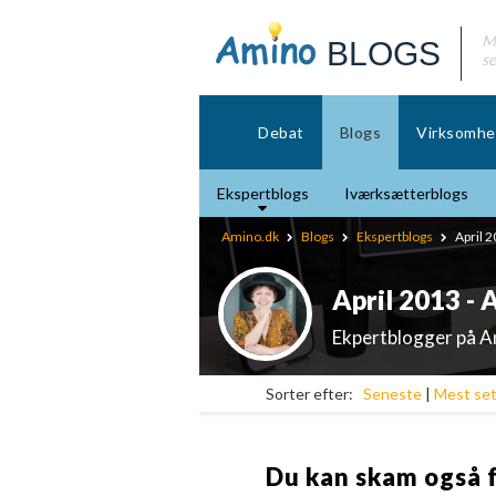
Mø
BLOGS
se
Debat
Blogs
Virksomhe
Ekspertblogs
Iværksætterblogs
Amino.dk
Blogs
Ekspertblogs
April 2
April 2013 - 
Ekpertblogger på 
Sorter efter:
Seneste
|
Mest se
Du kan skam også 