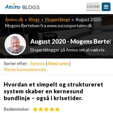
BLOGS
LOG IND
Amino.dk
Blogs
Ekspertblogs
August 2020 -
Mogens Bertelsen fra www.succesportalen.dk
August 2020 - Mogens Bertel
Ekspertblogger på Amino om at vækste mikrovirksomheder med mening og en familievenlig bundlinje.
Sorter efter:
Seneste
|
Mest sete
|
Meste kommenterede
Hvordan et simpelt og struktureret
system skaber en kernesund
bundlinje – også i krisetider.
Bedømmelse :