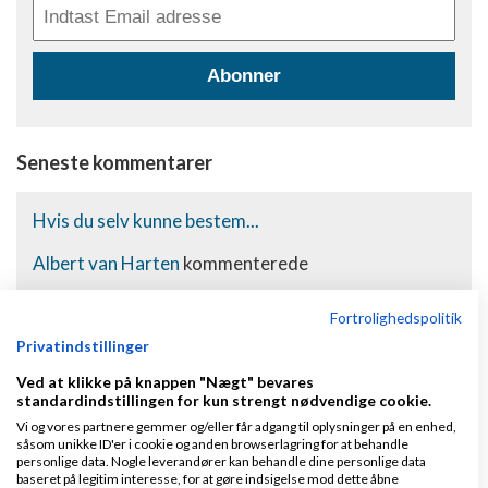
Abonner
Seneste kommentarer
Hvis du selv kunne bestem...
Albert van Harten
kommenterede
Good old Stephen Covey og Simon Sinek ti...
Fortrolighedspolitik
Privatindstillinger
Hvis du selv kunne bestem...
Ved at klikke på knappen "Nægt" bevares
standardindstillingen for kun strengt nødvendige cookie.
Albert van Harten
kommenterede
Vi og vores partnere gemmer og/eller får adgang til oplysninger på en enhed,
såsom unikke ID'er i cookie og anden browserlagring for at behandle
personlige data. Nogle leverandører kan behandle dine personlige data
Good ol' Stephen Covey og Simon Sinek ti...
baseret på legitim interesse, for at gøre indsigelse mod dette åbne