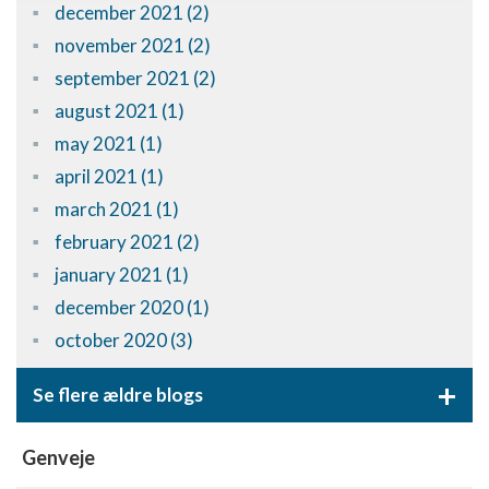
december 2021 (2)
Bruge begrænsede oplysninger til at vælge
november 2021 (2)
annoncering
september 2021 (2)
Oprette profiler til tilpasset annoncering
august 2021 (1)
may 2021 (1)
Bruge profiler til at vælge tilpasset
annoncering
april 2021 (1)
march 2021 (1)
Oprette profiler for at tilpasse indhold
february 2021 (2)
Bruge profiler til at vælge tilpasset indhold
january 2021 (1)
Måle annonceringseffektivitet
december 2020 (1)
october 2020 (3)
Måle indholdseffektivitet
+
Forstå målgrupper gennem statistikker eller
Se flere ældre blogs
kombinationer af oplysninger fra forskellige
kilder
Genveje
Udvikle og forbedre tjenester