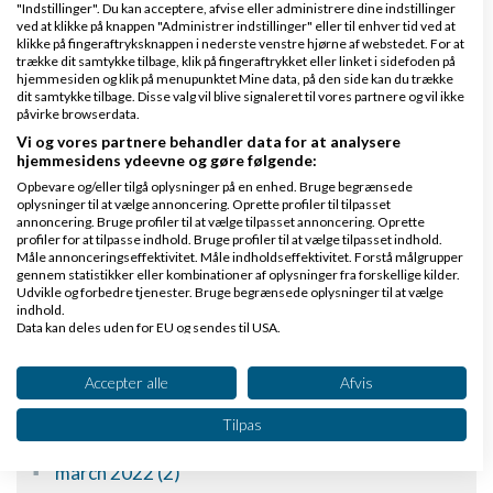
"Indstillinger". Du kan acceptere, afvise eller administrere dine indstillinger
ved at klikke på knappen "Administrer indstillinger" eller til enhver tid ved at
Hvis du selv kunne bestem...
klikke på fingeraftryksknappen i nederste venstre hjørne af webstedet. For at
trække dit samtykke tilbage, klik på fingeraftrykket eller linket i sidefoden på
hjemmesiden og klik på menupunktet Mine data, på den side kan du trække
Mogens Bertelsen
kommenterede
dit samtykke tilbage. Disse valg vil blive signaleret til vores partnere og vil ikke
påvirke browserdata.
Tusind tak, Jan . Jeg kan specielt anbef...
Vi og vores partnere behandler data for at analysere
hjemmesidens ydeevne og gøre følgende:
Opbevare og/eller tilgå oplysninger på en enhed. Bruge begrænsede
Hvis du selv kunne bestem...
oplysninger til at vælge annoncering. Oprette profiler til tilpasset
annoncering. Bruge profiler til at vælge tilpasset annoncering. Oprette
Jan Ivan Hansen
kommenterede
profiler for at tilpasse indhold. Bruge profiler til at vælge tilpasset indhold.
Måle annonceringseffektivitet. Måle indholdseffektivitet. Forstå målgrupper
gennem statistikker eller kombinationer af oplysninger fra forskellige kilder.
Udvikle og forbedre tjenester. Bruge begrænsede oplysninger til at vælge
Tak Mogens for mange kloge ord som giver...
indhold.
Data kan deles uden for EU og sendes til USA.
+
Indlæs flere kommentarer
Dit samtykke og cookie gælder udelukkende for denne hjemmeside/app.
Se partnerliste (2 IAB-leverandører)
Accepter alle
Afvis
Vi bruger dine data til følgende formål:
Arkiv
Tilpas
IAB's behandlingsformål:
march 2022 (2)
Opbevare og/eller tilgå oplysninger på en
enhed