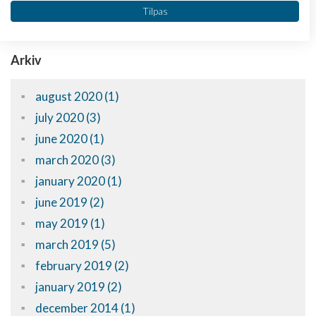
Vi bruger dine data til følgende formål:
Tilpas
+
Indlæs flere kommentarer
IAB's behandlingsformål:
Opbevare og/eller tilgå oplysninger på en
enhed
Arkiv
Bruge begrænsede oplysninger til at vælge
annoncering
august 2020 (1)
july 2020 (3)
Oprette profiler til tilpasset annoncering
june 2020 (1)
Bruge profiler til at vælge tilpasset
march 2020 (3)
annoncering
january 2020 (1)
Oprette profiler for at tilpasse indhold
june 2019 (2)
Bruge profiler til at vælge tilpasset indhold
may 2019 (1)
march 2019 (5)
Måle annonceringseffektivitet
february 2019 (2)
Måle indholdseffektivitet
january 2019 (2)
december 2014 (1)
Forstå målgrupper gennem statistikker eller