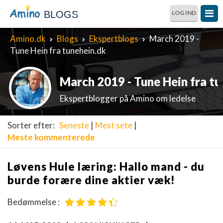
BLOGS
LOG IND
Amino.dk
Blogs
Ekspertblogs
March 2019 -
Tune Hein fra tunehein.dk
March 2019 - Tune Hein fra t
Ekspertblogger på Amino om ledelse
Sorter efter:
Seneste
|
Mest sete
|
Meste kommenterede
Løvens Hule læring: Hallo mand - du
burde forære dine aktier væk!
Bedømmelse :