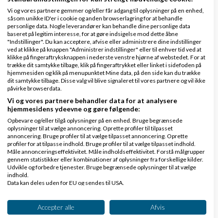
Vi og vores partnere gemmer og/eller får adgang til oplysninger på en enhed,
såsom unikke ID'er i cookie og anden browserlagring for at behandle
Find den modige investor....
personlige data. Nogle leverandører kan behandle dine personlige data
baseret på legitim interesse, for at gøre indsigelse mod dette åbne
"Indstillinger". Du kan acceptere, afvise eller administrere dine indstillinger
Gamblii
kommenterede
ved at klikke på knappen "Administrer indstillinger" eller til enhver tid ved at
klikke på fingeraftryksknappen i nederste venstre hjørne af webstedet. For at
trække dit samtykke tilbage, klik på fingeraftrykket eller linket i sidefoden på
God pointe og helt enig i der er en klar...
hjemmesiden og klik på menupunktet Mine data, på den side kan du trække
dit samtykke tilbage. Disse valg vil blive signaleret til vores partnere og vil ikke
påvirke browserdata.
Er du klar til Fremtidens...
Vi og vores partnere behandler data for at analysere
hjemmesidens ydeevne og gøre følgende:
Sebastian Hørberg
kommenterede
Opbevare og/eller tilgå oplysninger på en enhed. Bruge begrænsede
oplysninger til at vælge annoncering. Oprette profiler til tilpasset
R** spændende artikel, som belyser noget...
annoncering. Bruge profiler til at vælge tilpasset annoncering. Oprette
profiler for at tilpasse indhold. Bruge profiler til at vælge tilpasset indhold.
Måle annonceringseffektivitet. Måle indholdseffektivitet. Forstå målgrupper
gennem statistikker eller kombinationer af oplysninger fra forskellige kilder.
Er du klar til Fremtidens...
Udvikle og forbedre tjenester. Bruge begrænsede oplysninger til at vælge
indhold.
Sebastian Hørberg
kommenterede
Data kan deles uden for EU og sendes til USA.
Dit samtykke og cookie gælder udelukkende for denne hjemmeside/app.
R** spændende artikel, som belyser noget...
Se partnerliste (2 IAB-leverandører)
Accepter alle
Afvis